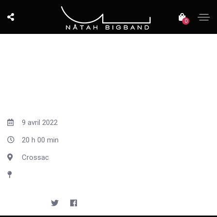
0
9 avril 2022
20 h 00 min
Crossac
Salle familiale des loisirs
SHARE: