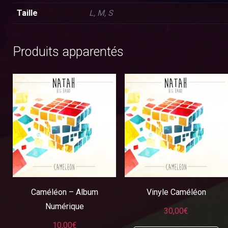
Taille
L, M, S
Produits apparentés
Caméléon – Album
Vinyle Caméléon
Numérique
30,00
€
10,00
€