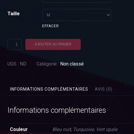
Taille
EFFACER
quantité
AJOUTER AU PANIER
de
T-
UGS :
ND
Catégorie :
Non classé
shirt
Caméléon
INFORMATIONS COMPLÉMENTAIRES
AVIS (0)
Informations complémentaires
Couleur
Bleu nuit, Turquoise, Vert opale